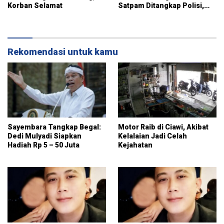
Korban Selamat
Satpam Ditangkap Polisi,
Mabuk Nekat Rampas HP
Rekomendasi untuk kamu
Sayembara Tangkap Begal:
Motor Raib di Ciawi, Akibat
Dedi Mulyadi Siapkan
Kelalaian Jadi Celah
Hadiah Rp 5 – 50 Juta
Kejahatan