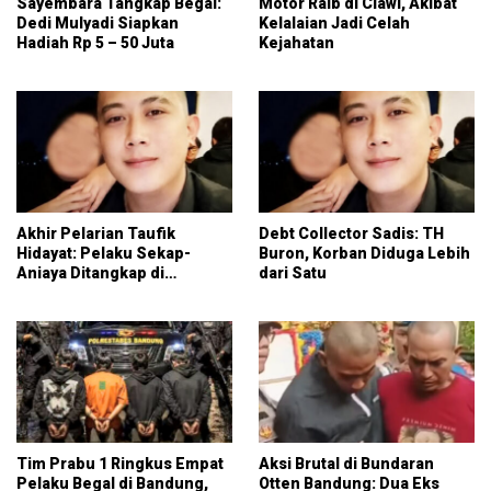
Sayembara Tangkap Begal:
Motor Raib di Ciawi, Akibat
Dedi Mulyadi Siapkan
Kelalaian Jadi Celah
Hadiah Rp 5 – 50 Juta
Kejahatan
Akhir Pelarian Taufik
Debt Collector Sadis: TH
Hidayat: Pelaku Sekap-
Buron, Korban Diduga Lebih
Aniaya Ditangkap di
dari Satu
Majalaya, Kabupaten
Bandung
Tim Prabu 1 Ringkus Empat
Aksi Brutal di Bundaran
Pelaku Begal di Bandung,
Otten Bandung: Dua Eks