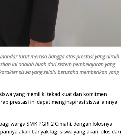
unandar turut merasa bangga atas prestasi yang diraih
silan ini adalah buah dari sistem pembelajaran yang
 karakter siswa yang selalu berusaha memberikan yang
 siswa yang memiliki tekad kuat dan komitmen
rap prestasi ini dapat menginspirasi siswa lainnya
bagi warga SMK PGRI 2 Cimahi, dengan lolosnya
annya akan banyak lagi siswa yang akan lolos dari