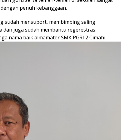
dari guru serta teman-teman di sekolah sangat
ah dengan penuh kebanggaan.
ng sudah mensuport, membimbing saling
a dan juga sudah membantu regerestrasi
aga nama baik almamater SMK PGRI 2 Cimahi.