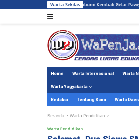
Langsung
GKR. Mangkubumi Kembali Gelar Pawiyatan “Ilmu Kasunyata
Warta Sekilas
ke
konten
Home
Warta Internasional
Warta N
Warta Yogyakarta
Redaksi
Tentang Kami
Warta Daer
Beranda
Warta Pendidikan
Warta Pendidikan