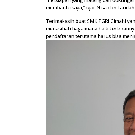
“Persiapan yang matang dan dukungan 
membantu saya,” ujar Nisa dan Farid
Terimakasih buat SMK PGRI Cimahi ya
menasihati bagaimana baik kedepanny
pendaftaran terutama harus bisa menj