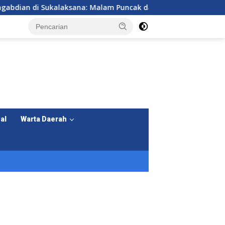
na: Malam Puncak dan Perpisahan KKM Kelompok 7 Universitas 
al
Warta Daerah