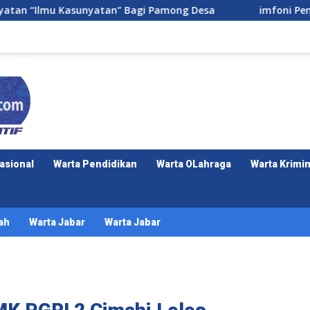
n” Bagi Pamong Desa
imfoni Pengabdian di Sukalaksa
asional
Warta Pendidikan
Warta OLahraga
Warta Krimin
ah
Warta Jabar
Warta Jabar