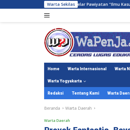
Langsung
i Kembali Gelar Pawiyatan “Ilmu Kasunyatan” Bagi Pamong D
Warta Sekilas
ke
konten
Home
Warta Internasional
Warta N
Warta Yogyakarta
Redaksi
Tentang Kami
Warta Daer
Beranda
Warta Daerah
Warta Daerah