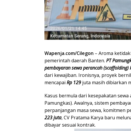
Wapenja.com/Cilegon
– Aroma ketidak
pemerintah daerah Banten.
PT Pamung
pembayaran sewa perancah (scaffolding)
dari kewajiban. Ironisnya, proyek bern
mencapai
Rp 129
juta masih dibiarkan
Kasus bermula dari kesepakatan sewa al
Pamungkas). Awalnya, sistem pembayar
perpanjangan masa sewa, komitmen pem
223 juta
, CV Pratama Karya baru melunas
dibayar sesuai kontrak.