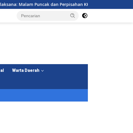
an Perpisahan KKM Kelompok 7 Universitas Primagraha
al
Warta Daerah