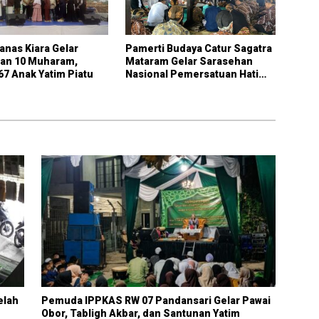
anas Kiara Gelar
Pamerti Budaya Catur Sagatra
tan 10 Muharam,
Mataram Gelar Sarasehan
67 Anak Yatim Piatu
Nasional Pemersatuan Hati
Trah & Kawula Mataram Di
Petilasan Kraton Kartasura
elah
Pemuda IPPKAS RW 07 Pandansari Gelar Pawai
Obor, Tabligh Akbar, dan Santunan Yatim