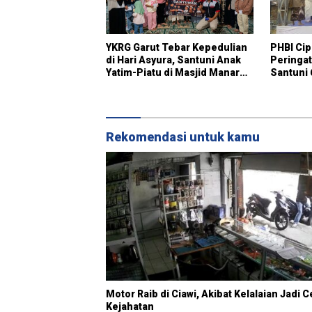
YKRG Garut Tebar Kepedulian
PHBI Cip
di Hari Asyura, Santuni Anak
Peringa
Yatim-Piatu di Masjid Manarul
Santuni 
Huda BI Limbangan Garut
Rekomendasi untuk kamu
Motor Raib di Ciawi, Akibat Kelalaian Jadi C
Kejahatan