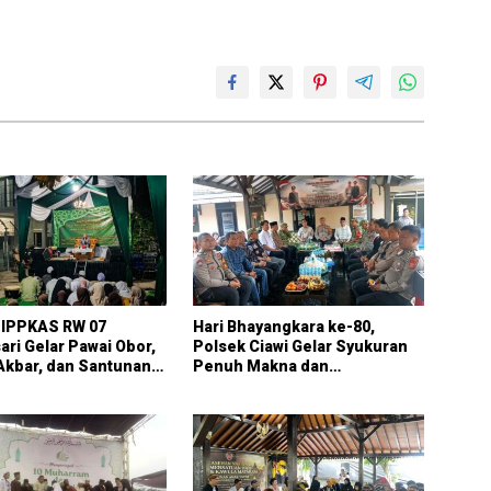
IPPKAS RW 07
Hari Bhayangkara ke-80,
ri Gelar Pawai Obor,
Polsek Ciawi Gelar Syukuran
Akbar, dan Santunan
Penuh Makna dan
ambut Tahun Baru
Kesederhanaan Jadi Cermin
Pengabdian Polri