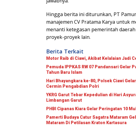
jawabnya.
Hingga berita ini diturunkan, PT Pam
manajemen CV Pratama Karya untuk mel
menanti ketegasan pemerintah daerah a
proyek-proyek lain.
Berita Terkait
Motor Raib di Ciawi, Akibat Kelalaian Jadi 
Pemuda IPPKAS RW 07 Pandansari Gelar Pa
Tahun Baru Islam
Hari Bhayangkara ke-80, Polsek Ciawi Ge
Cermin Pengabdian Polri
YKRG Garut Tebar Kepedulian di Hari Asyur
Limbangan Garut
PHBI Cipanas Kiara Gelar Peringatan 10 Mu
Pamerti Budaya Catur Sagatra Mataram Gel
Mataram Di Petilasan Kraton Kartasura