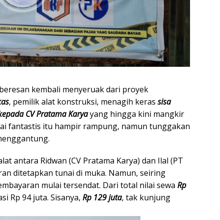
beresan kembali menyeruak dari proyek
kas
, pemilik alat konstruksi, menagih keras
sisa
 kepada CV Pratama Karya
yang hingga kini mangkir
ilai fantastis itu hampir rampung, namun tunggakan
 menggantung.
at antara Ridwan (CV Pratama Karya) dan Ilal (PT
an ditetapkan tunai di muka. Namun, seiring
bayaran mulai tersendat. Dari total nilai sewa
Rp
i Rp 94 juta. Sisanya,
Rp 129 juta
, tak kunjung