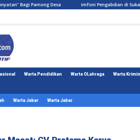
esa
imfoni Pengabdian di Sukalaksana: Malam Puncak d
asional
Warta Pendidikan
Warta OLahraga
Warta Krimin
ah
Warta Jabar
Warta Jabar