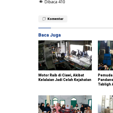
Dibaca
410
Komentar
Baca Juga
Motor Raib di Ciawi, Akibat
Pemuda 
Kelalaian Jadi Celah Kejahatan
Pandansa
Tabligh 
Yatim S
Islam