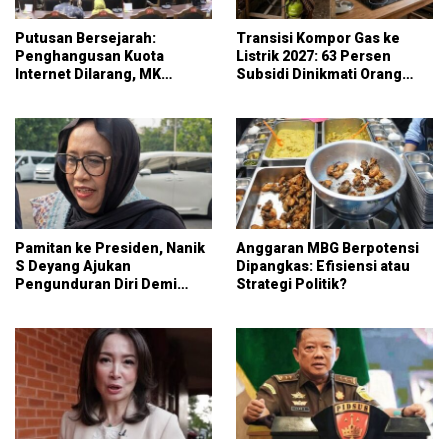
Putusan Bersejarah:
Transisi Kompor Gas ke
Penghangusan Kuota
Listrik 2027: 63 Persen
Internet Dilarang, MK
Subsidi Dinikmati Orang
Wajibkan Operator Sediakan
Kaya, Rakyat Kecil Sekadar
Skema Rollover Kuota
Alibi
Pamitan ke Presiden, Nanik
Anggaran MBG Berpotensi
S Deyang Ajukan
Dipangkas: Efisiensi atau
Pengunduran Diri Demi
Strategi Politik?
Kesehatan