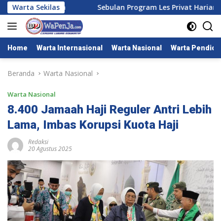
Langsung
 Primagraha
Warta Sekilas
Sebulan Program Les Privat Harian KKM Ke
ke
konten
Home
Warta Internasional
Warta Nasional
Warta Pendidi
Beranda
Warta Nasional
Warta Nasional
8.400 Jamaah Haji Reguler Antri Lebih
Lama, Imbas Korupsi Kuota Haji
Redaksi
20 Agustus 2025