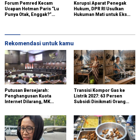
Forum Pemred Kecam
Korupsi Aparat Penegak
Ucapan Hotman Paris “Lu
Hukum, DPR RI Usulkan
Punya Otak, Enggak?”
Hukuman Mati untuk Eks
Sangat Lecehkan Wartawan
Jampidsus Febrie
Adriansyah
Rekomendasi untuk kamu
Putusan Bersejarah:
Transisi Kompor Gas ke
Penghangusan Kuota
Listrik 2027: 63 Persen
Internet Dilarang, MK
Subsidi Dinikmati Orang
Wajibkan Operator Sediakan
Kaya, Rakyat Kecil Sekadar
Skema Rollover Kuota
Alibi