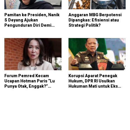
Pamitan ke Presiden, Nanik
Anggaran MBG Berpotensi
S Deyang Ajukan
Dipangkas: Efisiensi atau
Pengunduran Diri Demi
Strategi Politik?
Kesehatan
Forum Pemred Kecam
Korupsi Aparat Penegak
Ucapan Hotman Paris “Lu
Hukum, DPR RI Usulkan
Punya Otak, Enggak?”
Hukuman Mati untuk Eks
Sangat Lecehkan Wartawan
Jampidsus Febrie
Adriansyah