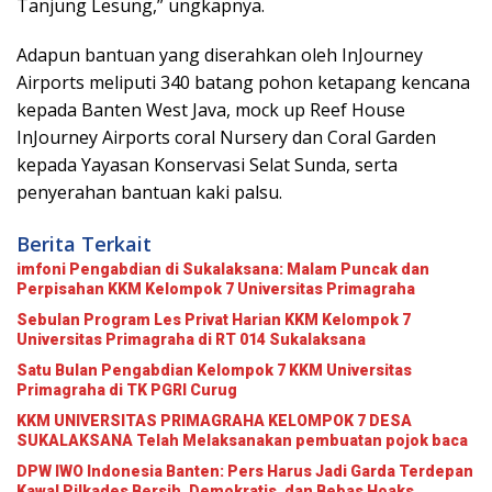
Tanjung Lesung,” ungkapnya.
Adapun bantuan yang diserahkan oleh InJourney
Airports meliputi 340 batang pohon ketapang kencana
kepada Banten West Java, mock up Reef House
InJourney Airports coral Nursery dan Coral Garden
kepada Yayasan Konservasi Selat Sunda, serta
penyerahan bantuan kaki palsu.
Berita Terkait
imfoni Pengabdian di Sukalaksana: Malam Puncak dan
Perpisahan KKM Kelompok 7 Universitas Primagraha
Sebulan Program Les Privat Harian KKM Kelompok 7
Universitas Primagraha di RT 014 Sukalaksana
Satu Bulan Pengabdian Kelompok 7 KKM Universitas
Primagraha di TK PGRI Curug
KKM UNIVERSITAS PRIMAGRAHA KELOMPOK 7 DESA
SUKALAKSANA Telah Melaksanakan pembuatan pojok baca
DPW IWO Indonesia Banten: Pers Harus Jadi Garda Terdepan
Kawal Pilkades Bersih, Demokratis, dan Bebas Hoaks