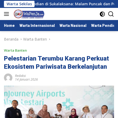
Langsung
ni Pengabdian di Sukalaksana: Malam Puncak dan Perpisahan 
Warta Sekilas
ke
konten
Home
Warta Internasional
Warta Nasional
Warta Pendidi
Beranda
Warta Banten
Warta Banten
Pelestarian Terumbu Karang Perkuat
Ekosistem Pariwisata Berkelanjutan
Redaksi
14 Januari 2026