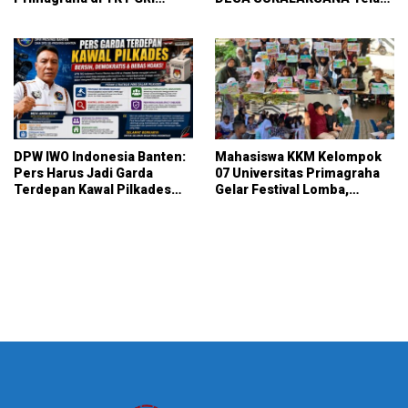
Curug
Melaksanakan pembuatan
pojok baca
DPW IWO Indonesia Banten:
Mahasiswa KKM Kelompok
Pers Harus Jadi Garda
07 Universitas Primagraha
Terdepan Kawal Pilkades
Gelar Festival Lomba,
Bersih, Demokratis, dan
Pererat Silaturahmi dan Gali
Bebas Hoaks
Potensi Warga Kelurahan
Sukalaksana