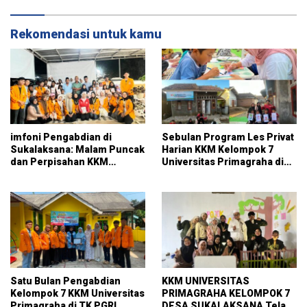
Sukalaksana
Rekomendasi untuk kamu
imfoni Pengabdian di
Sebulan Program Les Privat
Sukalaksana: Malam Puncak
Harian KKM Kelompok 7
dan Perpisahan KKM
Universitas Primagraha di
Kelompok 7 Universitas
RT 014 Sukalaksana
Primagraha
Satu Bulan Pengabdian
KKM UNIVERSITAS
Kelompok 7 KKM Universitas
PRIMAGRAHA KELOMPOK 7
Primagraha di TK PGRI
DESA SUKALAKSANA Telah