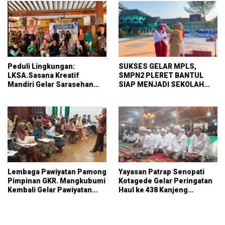
Peduli Lingkungan:
SUKSES GELAR MPLS,
LKSA.Sasana Kreatif
SMPN2 PLERET BANTUL
Mandiri Gelar Sarasehan
SIAP MENJADI SEKOLAH
Perlindungan Perempuan
ADIWIYATA
dan Anak
Lembaga Pawiyatan Pamong
Yayasan Patrap Senopati
Pimpinan GKR. Mangkubumi
Kotagede Gelar Peringatan
Kembali Gelar Pawiyatan
Haul ke 438 Kanjeng
Pamong Budaya Gen-Z
Sinuwun Panembahan
Senopati