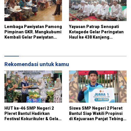
Lembaga Pawiyatan Pamong
Yayasan Patrap Senopati
Pimpinan GKR. Mangkubumi
Kotagede Gelar Peringatan
Kembali Gelar Pawiyatan
Haul ke 438 Kanjeng
Pamong Budaya Gen-Z
Sinuwun Panembahan
Senopati
Rekomendasi untuk kamu
HUT ke-46 SMP Negeri 2
Siswa SMP Negeri 2 Pleret
Pleret Bantul Hadirkan
Bantul Siap Wakili Propinsi
Festival Kokurikuler & Gelar
di Kejuaraan Panjat Tebing
Karya Siswa
Tingkat Nasional