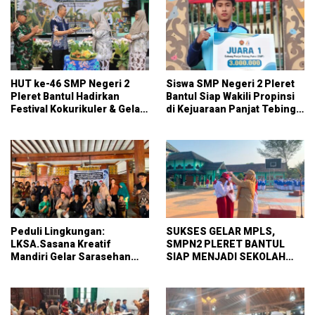
HUT ke-46 SMP Negeri 2
Siswa SMP Negeri 2 Pleret
Pleret Bantul Hadirkan
Bantul Siap Wakili Propinsi
Festival Kokurikuler & Gelar
di Kejuaraan Panjat Tebing
Karya Siswa
Tingkat Nasional
Peduli Lingkungan:
SUKSES GELAR MPLS,
LKSA.Sasana Kreatif
SMPN2 PLERET BANTUL
Mandiri Gelar Sarasehan
SIAP MENJADI SEKOLAH
Perlindungan Perempuan
ADIWIYATA
dan Anak