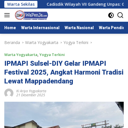
Langsung
nalisme
Warta Sekilas
Cadisdik Wilayah VII Gandeng Unpas: Guru Ba
ke
konten
Home
Warta Internasional
Warta Nasional
Warta Pendidi
Beranda
Warta Yogyakarta
Yogya Terkini
Warta Yogyakarta
,
Yogya Terkini
IPMAPI Sulsel-DIY Gelar IPMAPI
Festival 2025, Angkat Harmoni Tradisi
Lewat Mappadendang
Ki Ariyo Yogyakarta
21 Desember 2025