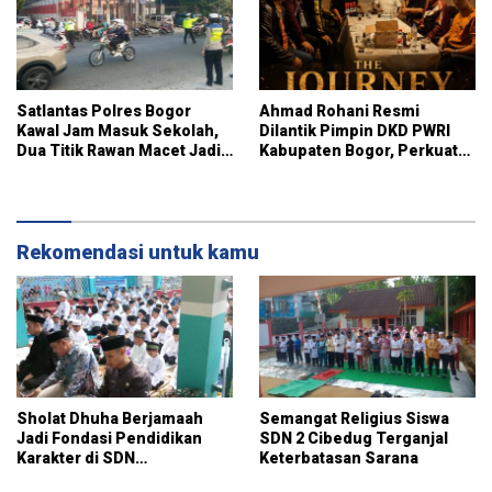
Satlantas Polres Bogor
Ahmad Rohani Resmi
Kawal Jam Masuk Sekolah,
Dilantik Pimpin DKD PWRI
Dua Titik Rawan Macet Jadi
Kabupaten Bogor, Perkuat
Fokus Pengaturan
Sinergi dan Peran Pers
Daerah
Rekomendasi untuk kamu
Sholat Dhuha Berjamaah
Semangat Religius Siswa
Jadi Fondasi Pendidikan
SDN 2 Cibedug Terganjal
Karakter di SDN
Keterbatasan Sarana
Jambuluwuk 2