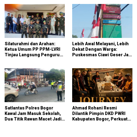
Silaturahmi dan Arahan:
Lebih Awal Melayani, Lebih
Ketua Umum PP PPM-LVRI
Dekat Dengan Warga:
Tinjau Langsung Pengurus
Puskesmas Ciawi Geser Jam
Kota Bogor
Pendaftaran Mulai Pukul
07.15 WIB
Satlantas Polres Bogor
Ahmad Rohani Resmi
Kawal Jam Masuk Sekolah,
Dilantik Pimpin DKD PWRI
Dua Titik Rawan Macet Jadi
Kabupaten Bogor, Perkuat
Fokus Pengaturan
Sinergi dan Peran Pers
Daerah