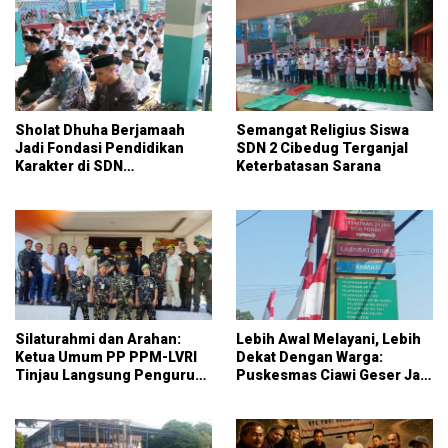
Sholat Dhuha Berjamaah
Semangat Religius Siswa
Jadi Fondasi Pendidikan
SDN 2 Cibedug Terganjal
Karakter di SDN
Keterbatasan Sarana
Jambuluwuk 2
Silaturahmi dan Arahan:
Lebih Awal Melayani, Lebih
Ketua Umum PP PPM-LVRI
Dekat Dengan Warga:
Tinjau Langsung Pengurus
Puskesmas Ciawi Geser Jam
Kota Bogor
Pendaftaran Mulai Pukul
07.15 WIB