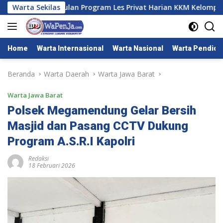
Langsung
Warta Sekilas
Sebulan Program Les Privat Harian KKM Kelompok 7 Univer
ke
konten
Home
Warta Internasional
Warta Nasional
Warta Pendidi
Beranda
Warta Daerah
Warta Jawa Barat
Warta Jawa Barat
Polsek Megamendung Gelar Bersih
Masjid dan Pasang CCTV Dukung
Program A.S.R.I Kapolri
Redaksi
18 Februari 2026