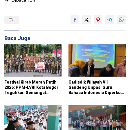
Dibaca
154
Baca Juga
Festival Kirab Merah Putih
Cadisdik Wilayah VII
2026: PPM-LVRI Kota Bogor
Gandeng Unpas: Guru
Teguhkan Semangat
Bahasa Indonesia Diperkuat
Nasionalisme
Kompetensinya