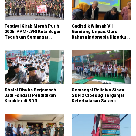
Festival Kirab Merah Putih
Cadisdik Wilayah VII
2026: PPM-LVRI Kota Bogor
Gandeng Unpas: Guru
Teguhkan Semangat
Bahasa Indonesia Diperkuat
Nasionalisme
Kompetensinya
Sholat Dhuha Berjamaah
Semangat Religius Siswa
Jadi Fondasi Pendidikan
SDN 2 Cibedug Terganjal
Karakter di SDN
Keterbatasan Sarana
Jambuluwuk 2