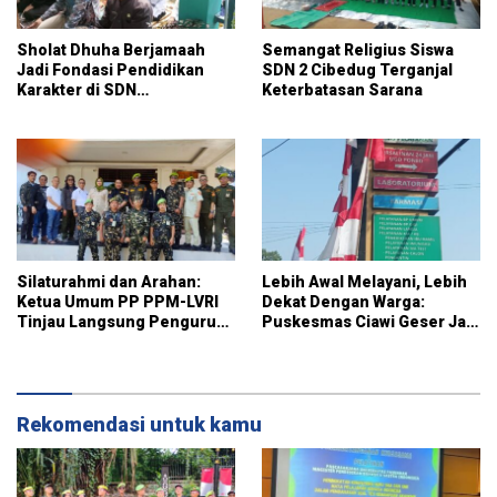
Sholat Dhuha Berjamaah
Semangat Religius Siswa
Jadi Fondasi Pendidikan
SDN 2 Cibedug Terganjal
Karakter di SDN
Keterbatasan Sarana
Jambuluwuk 2
Silaturahmi dan Arahan:
Lebih Awal Melayani, Lebih
Ketua Umum PP PPM-LVRI
Dekat Dengan Warga:
Tinjau Langsung Pengurus
Puskesmas Ciawi Geser Jam
Kota Bogor
Pendaftaran Mulai Pukul
07.15 WIB
Rekomendasi untuk kamu