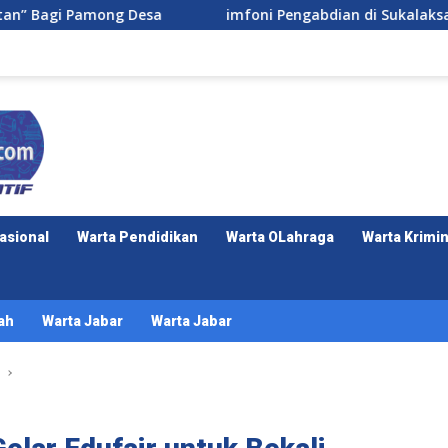
 Desa
imfoni Pengabdian di Sukalaksana: Malam Punca
asional
Warta Pendidikan
Warta OLahraga
Warta Krimin
ah
Warta Jabar
Warta Jabar