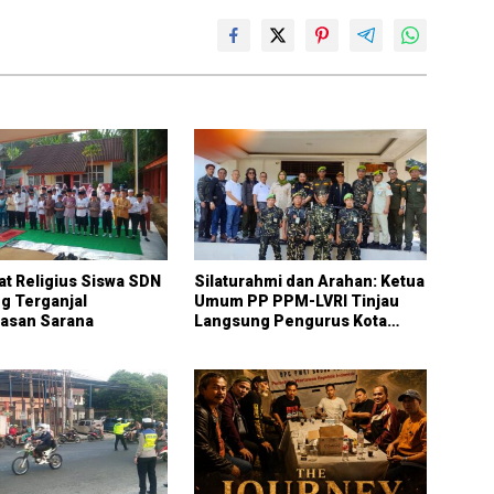
t Religius Siswa SDN
Silaturahmi dan Arahan: Ketua
g Terganjal
Umum PP PPM-LVRI Tinjau
tasan Sarana
Langsung Pengurus Kota
Bogor