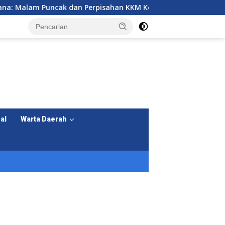
k dan Perpisahan KKM Kelompok 7 Universitas Primagraha
al
Warta Daerah