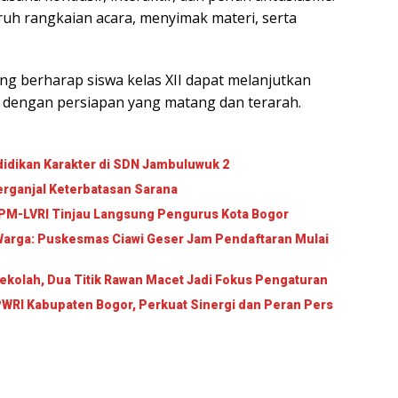
luruh rangkaian acara, menyimak materi, serta
ng berharap siswa kelas XII dapat melanjutkan
gi dengan persiapan yang matang dan terarah.
idikan Karakter di SDN Jambuluwuk 2
erganjal Keterbatasan Sarana
Silaturahmi dan Arahan: Ketua Umum PP PPM-LVRI Tinjau Langsung Pengurus Kota Bogor
Warga: Puskesmas Ciawi Geser Jam Pendaftaran Mulai
ekolah, Dua Titik Rawan Macet Jadi Fokus Pengaturan
WRI Kabupaten Bogor, Perkuat Sinergi dan Peran Pers