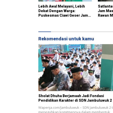
Lebih Awal Melayani, Lebih
Satlanta
Dekat Dengan Warga:
Jam Masu
Puskesmas Ciawi Geser Jam
Rawan M
Pendaftaran Mulai Pukul 07.15
Pengatu
WIB
Rekomendasi untuk kamu
Sholat Dhuha Berjamaah Jadi Fondasi
Pendidikan Karakter di SDN Jambuluwuk 2
Wapenja.com/Jambuluwuk – SDN Jambuluwuk 2 t
meneguhkan komitmennya dalam membentuk