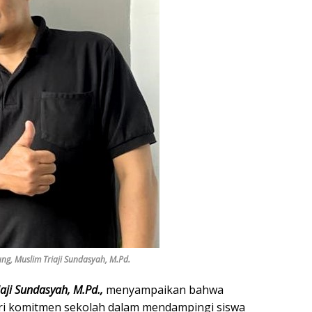
g, Muslim Triaji Sundasyah, M.Pd.
aji Sundasyah, M.Pd.,
menyampaikan bahwa
ri komitmen sekolah dalam mendampingi siswa