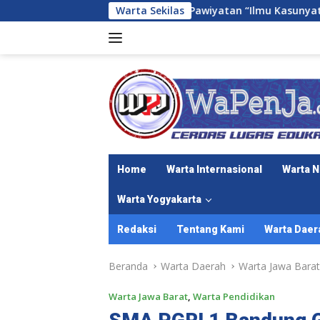
Langsung
umi Kembali Gelar Pawiyatan “Ilmu Kasunyatan” Bagi Pamong
Warta Sekilas
ke
konten
Home
Warta Internasional
Warta N
Warta Yogyakarta
Redaksi
Tentang Kami
Warta Daer
Beranda
Warta Daerah
Warta Jawa Barat
Warta Jawa Barat
,
Warta Pendidikan