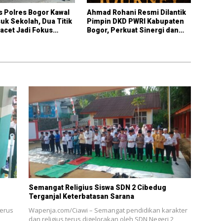
s Polres Bogor Kawal
Ahmad Rohani Resmi Dilantik
k Sekolah, Dua Titik
Pimpin DKD PWRI Kabupaten
acet Jadi Fokus
Bogor, Perkuat Sinergi dan
ran
Peran Pers Daerah
Semangat Religius Siswa SDN 2 Cibedug
Terganjal Keterbatasan Sarana
erus
Wapenja.com/Ciawi – Semangat pendidikan karakter
dan religius terus digelorakan oleh SDN Negeri 2