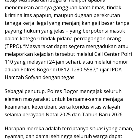
menemukan adanya gangguan kamtibmas, tindak
kriminalitas apapun, maupun dugaan perekrutan
tenaga kerja ilegal yang menjanjikan gaji besar tanpa
payung hukum yang jelas – yang berpotensi masuk
dalam kategori tindak pidana perdagangan orang
(TPPO). “Masyarakat dapat segera mengadukan atau
melaporkan kejadian tersebut melalui Call Center Polri
110 yang melayani 24 jam sehari, atau melalui nomor
aduan Polres Bogor di 0812-1280-5587,” ujar IPDA
Hamzah Sofyan dengan tegas.
Sebagai penutup, Polres Bogor mengajak seluruh
elemen masyarakat untuk bersama-sama menjaga
keamanan, ketertiban, serta kondusivitas wilayah
selama perayaan Natal 2025 dan Tahun Baru 2026.
Harapan mereka adalah terciptanya situasi yang aman,
nyaman, dan damai sehingga seluruh warga dapat