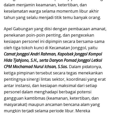
dalam menjamin keamanan, ketertiban, dan
keselamatan warga selama momentum libur akhir
tahun yang selalu menjadi titik temu banyak orang.
Apel Gabungan yang diisi dengan pembacaan amanat,
penekanan poin-poin penting, dan pengecekan
kesiapan personel ini dipimpin secara bersama-sama
oleh tiga tokoh kunci di Kecamatan Jonggol, yaitu
Camat Jonggol Andri Rahman, Kapolsek Jonggol Kompol
Hida Tjahjono, S.H., serta Danyon Pomad Jonggol Letkol
CPM Mochamad Nurul Ichsan, S.Sos.
Dalam pidatonya,
ketiga pimpinan tersebut secara tegas menekankan
pentingnya sinergi lintas sektor, koordinasi yang erat
antar instansi, dan kesiapan maksimal dari setiap
personel dalam menghadapi berbagai potensi
gangguan kamtibmas (keamanan, ketertiban, dan
masyarakat) maupun ancaman bencana alam yang
mungkin terjadi selama periode libur. Mereka