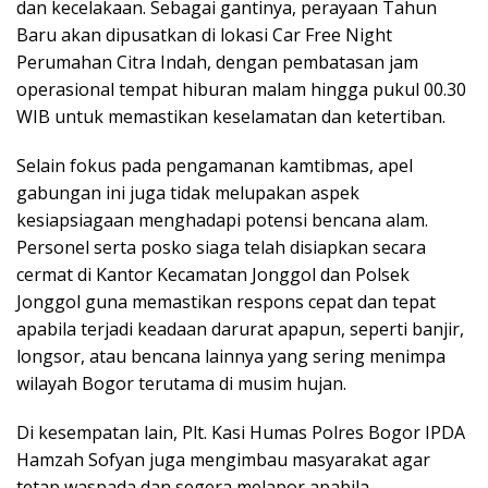
dan kecelakaan. Sebagai gantinya, perayaan Tahun
Baru akan dipusatkan di lokasi Car Free Night
Perumahan Citra Indah, dengan pembatasan jam
operasional tempat hiburan malam hingga pukul 00.30
WIB untuk memastikan keselamatan dan ketertiban.
Selain fokus pada pengamanan kamtibmas, apel
gabungan ini juga tidak melupakan aspek
kesiapsiagaan menghadapi potensi bencana alam.
Personel serta posko siaga telah disiapkan secara
cermat di Kantor Kecamatan Jonggol dan Polsek
Jonggol guna memastikan respons cepat dan tepat
apabila terjadi keadaan darurat apapun, seperti banjir,
longsor, atau bencana lainnya yang sering menimpa
wilayah Bogor terutama di musim hujan.
Di kesempatan lain, Plt. Kasi Humas Polres Bogor IPDA
Hamzah Sofyan juga mengimbau masyarakat agar
tetap waspada dan segera melapor apabila