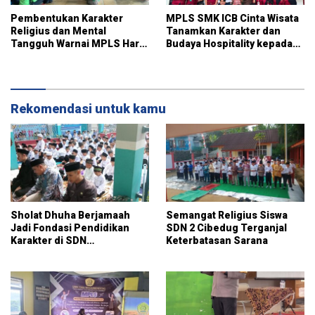
Pembentukan Karakter
MPLS SMK ICB Cinta Wisata
Religius dan Mental
Tanamkan Karakter dan
Tangguh Warnai MPLS Hari
Budaya Hospitality kepada
Ketiga di SMK Igasar Pindad
183 Siswa Baru
Bandung
Rekomendasi untuk kamu
Sholat Dhuha Berjamaah
Semangat Religius Siswa
Jadi Fondasi Pendidikan
SDN 2 Cibedug Terganjal
Karakter di SDN
Keterbatasan Sarana
Jambuluwuk 2