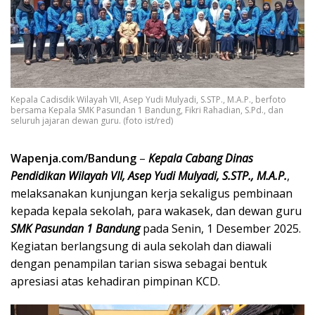
Kepala Cadisdik Wilayah VII, Asep Yudi Mulyadi, S.STP., M.A.P., berfoto
bersama Kepala SMK Pasundan 1 Bandung, Fikri Rahadian, S.Pd., dan
seluruh jajaran dewan guru. (foto ist/red)
Wapenja.com/Bandung
–
Kepala Cabang Dinas
Pendidikan Wilayah VII, Asep Yudi Mulyadi, S.STP., M.A.P.
,
melaksanakan kunjungan kerja sekaligus pembinaan
kepada kepala sekolah, para wakasek, dan dewan guru
SMK Pasundan 1 Bandung
pada Senin, 1 Desember 2025.
Kegiatan berlangsung di aula sekolah dan diawali
dengan penampilan tarian siswa sebagai bentuk
apresiasi atas kehadiran pimpinan KCD.