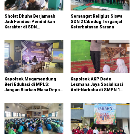
Sholat Dhuha Berjamaah
Semangat Religius Siswa
Jadi Fondasi Pendidikan
SDN 2 Cibedug Terganjal
Karakter di SDN
Keterbatasan Sarana
Jambuluwuk 2
Kapolsek Megamendung
Kapolsek AKP Dede
Beri Edukasi di MPLS:
Lesmana Jaya Sosialisasi
Jangan Biarkan Masa Depan
Anti-Narkoba di SMPN 1
Pelajar Hancur Karena
Ciawi: Pendidikan dan
Narkoba dan Kenakalan
Perlindungan Generasi