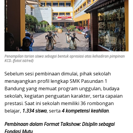
Penampilan tarian siswa sebagai bentuk apresiasi atas kehadiran pimpinan
KCD. (fotot ist/red)
Sebelum sesi pembinaan dimulai, pihak sekolah
menayangkan profil lengkap SMK Pasundan 1
Bandung yang memuat program unggulan, budaya
sekolah, kegiatan penguatan karakter, serta capaian
prestasi. Saat ini sekolah memiliki 36 rombongan
belajar,
1.334 siswa
, serta
4 kompetensi keahlian
.
Pembinaan dalam Format Talkshow: Disiplin sebagai
Fondasi Mutu