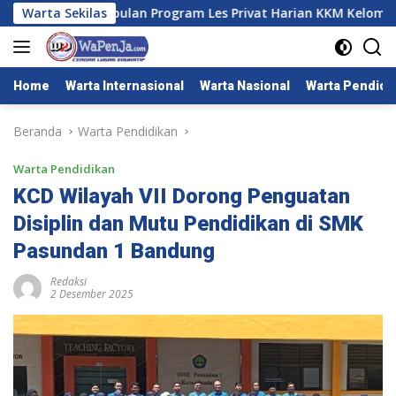
Langsung
rogram Les Privat Harian KKM Kelompok 7 Universitas Primagra
Warta Sekilas
ke
konten
Home
Warta Internasional
Warta Nasional
Warta Pendidi
Beranda
Warta Pendidikan
Warta Pendidikan
KCD Wilayah VII Dorong Penguatan
Disiplin dan Mutu Pendidikan di SMK
Pasundan 1 Bandung
Redaksi
2 Desember 2025