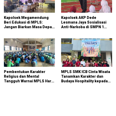
Kapolsek Megamendung
Kapolsek AKP Dede
Beri Edukasi di MPLS:
Lesmana Jaya Sosialisasi
Jangan Biarkan Masa Depan
Anti-Narkoba di SMPN 1
Pelajar Hancur Karena
Ciawi: Pendidikan dan
Narkoba dan Kenakalan
Perlindungan Generasi
Pembentukan Karakter
MPLS SMK ICB Cinta Wisata
Religius dan Mental
Tanamkan Karakter dan
Tangguh Warnai MPLS Hari
Budaya Hospitality kepada
Ketiga di SMK Igasar Pindad
183 Siswa Baru
Bandung