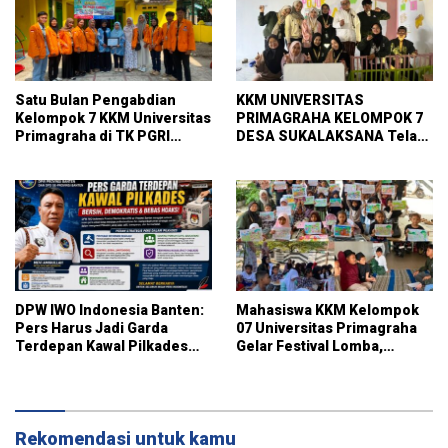
Satu Bulan Pengabdian
KKM UNIVERSITAS
Kelompok 7 KKM Universitas
PRIMAGRAHA KELOMPOK 7
Primagraha di TK PGRI
DESA SUKALAKSANA Telah
Curug
Melaksanakan pembuatan
pojok baca
DPW IWO Indonesia Banten:
Mahasiswa KKM Kelompok
Pers Harus Jadi Garda
07 Universitas Primagraha
Terdepan Kawal Pilkades
Gelar Festival Lomba,
Bersih, Demokratis, dan
Pererat Silaturahmi dan Gali
Bebas Hoaks
Potensi Warga Kelurahan
Sukalaksana
Rekomendasi untuk kamu