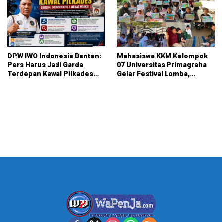
DPW IWO Indonesia Banten:
Mahasiswa KKM Kelompok
Pers Harus Jadi Garda
07 Universitas Primagraha
Terdepan Kawal Pilkades
Gelar Festival Lomba,
Bersih, Demokratis, dan
Pererat Silaturahmi dan Gali
Bebas Hoaks
Potensi Warga Kelurahan
Sukalaksana