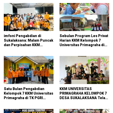
imfoni Pengabdian di
Sebulan Program Les Privat
Sukalaksana: Malam Puncak
Harian KKM Kelompok 7
dan Perpisahan KKM
Universitas Primagraha di
Kelompok 7 Universitas
RT 014 Sukalaksana
Primagraha
Satu Bulan Pengabdian
KKM UNIVERSITAS
Kelompok 7 KKM Universitas
PRIMAGRAHA KELOMPOK 7
Primagraha di TK PGRI
DESA SUKALAKSANA Telah
Curug
Melaksanakan pembuatan
pojok baca