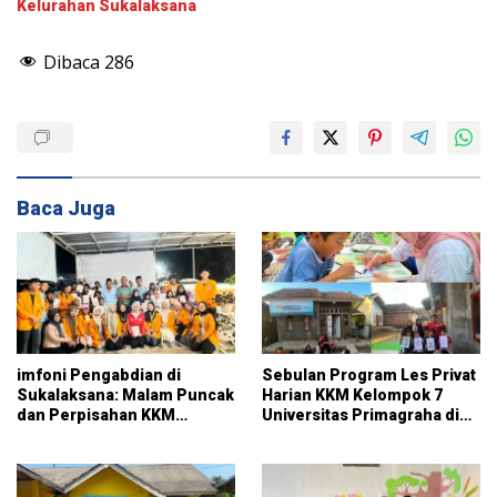
Kelurahan Sukalaksana
Dibaca
286
Baca Juga
imfoni Pengabdian di
Sebulan Program Les Privat
Sukalaksana: Malam Puncak
Harian KKM Kelompok 7
dan Perpisahan KKM
Universitas Primagraha di
Kelompok 7 Universitas
RT 014 Sukalaksana
Primagraha