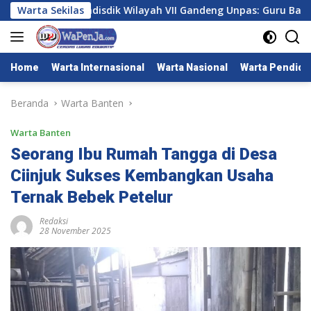
Langsung
Warta Sekilas
Cadisdik Wilayah VII Gandeng Unpas: Guru Bahasa Indo
ke
konten
Home
Warta Internasional
Warta Nasional
Warta Pendidi
Beranda
Warta Banten
Warta Banten
Seorang Ibu Rumah Tangga di Desa
Ciinjuk Sukses Kembangkan Usaha
Ternak Bebek Petelur
Redaksi
28 November 2025