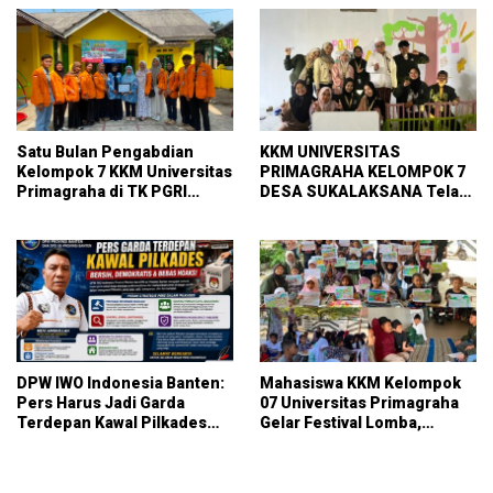
Primagraha
Satu Bulan Pengabdian
KKM UNIVERSITAS
Kelompok 7 KKM Universitas
PRIMAGRAHA KELOMPOK 7
Primagraha di TK PGRI
DESA SUKALAKSANA Telah
Curug
Melaksanakan pembuatan
pojok baca
DPW IWO Indonesia Banten:
Mahasiswa KKM Kelompok
Pers Harus Jadi Garda
07 Universitas Primagraha
Terdepan Kawal Pilkades
Gelar Festival Lomba,
Bersih, Demokratis, dan
Pererat Silaturahmi dan Gali
Bebas Hoaks
Potensi Warga Kelurahan
Sukalaksana