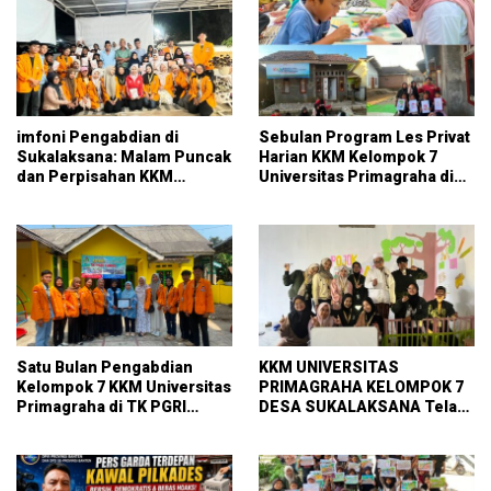
imfoni Pengabdian di
Sebulan Program Les Privat
Sukalaksana: Malam Puncak
Harian KKM Kelompok 7
dan Perpisahan KKM
Universitas Primagraha di
Kelompok 7 Universitas
RT 014 Sukalaksana
Primagraha
Satu Bulan Pengabdian
KKM UNIVERSITAS
Kelompok 7 KKM Universitas
PRIMAGRAHA KELOMPOK 7
Primagraha di TK PGRI
DESA SUKALAKSANA Telah
Curug
Melaksanakan pembuatan
pojok baca