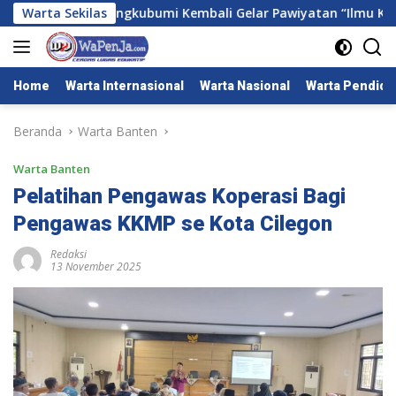
Langsung
GKR. Mangkubumi Kembali Gelar Pawiyatan “Ilmu Kasunyat
Warta Sekilas
ke
konten
Home
Warta Internasional
Warta Nasional
Warta Pendidi
Beranda
Warta Banten
Warta Banten
Pelatihan Pengawas Koperasi Bagi
Pengawas KKMP se Kota Cilegon
Redaksi
13 November 2025