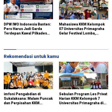
DPW IWO Indonesia Banten:
Mahasiswa KKM Kelompok
Pers Harus Jadi Garda
07 Universitas Primagraha
Terdepan Kawal Pilkades
Gelar Festival Lomba,
Bersih, Demokratis, dan
Pererat Silaturahmi dan Gali
Bebas Hoaks
Potensi Warga Kelurahan
Sukalaksana
Rekomendasi untuk kamu
imfoni Pengabdian di
Sebulan Program Les Privat
Sukalaksana: Malam Puncak
Harian KKM Kelompok 7
dan Perpisahan KKM
Universitas Primagraha di
Kelompok 7 Universitas
RT 014 Sukalaksana