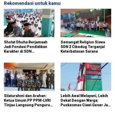
Rekomendasi untuk kamu
Sholat Dhuha Berjamaah
Semangat Religius Siswa
Jadi Fondasi Pendidikan
SDN 2 Cibedug Terganjal
Karakter di SDN
Keterbatasan Sarana
Jambuluwuk 2
Silaturahmi dan Arahan:
Lebih Awal Melayani, Lebih
Ketua Umum PP PPM-LVRI
Dekat Dengan Warga:
Tinjau Langsung Pengurus
Puskesmas Ciawi Geser Jam
Kota Bogor
Pendaftaran Mulai Pukul
07.15 WIB