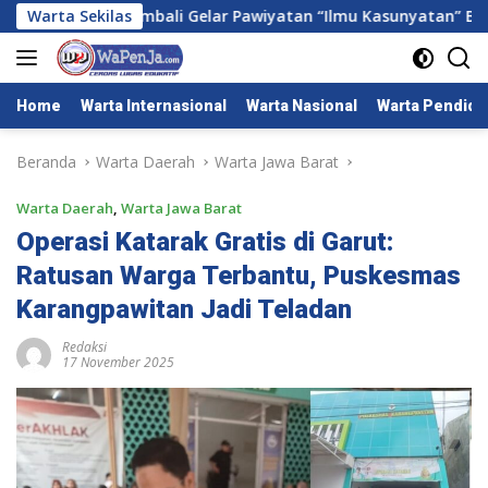
Langsung
bumi Kembali Gelar Pawiyatan “Ilmu Kasunyatan” Bagi Pamon
Warta Sekilas
ke
konten
Home
Warta Internasional
Warta Nasional
Warta Pendidi
Beranda
Warta Daerah
Warta Jawa Barat
Warta Daerah
,
Warta Jawa Barat
Operasi Katarak Gratis di Garut:
Ratusan Warga Terbantu, Puskesmas
Karangpawitan Jadi Teladan
Redaksi
17 November 2025