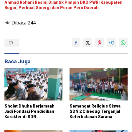
Ahmad Rohani Resmi Dilantik Pimpin DKD PWRI Kabupaten
Bogor, Perkuat Sinergi dan Peran Pers Daerah
Dibaca
244
Baca Juga
Sholat Dhuha Berjamaah
Semangat Religius Siswa
Jadi Fondasi Pendidikan
SDN 2 Cibedug Terganjal
Karakter di SDN
Keterbatasan Sarana
Jambuluwuk 2