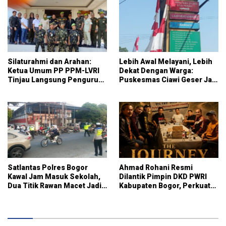
Silaturahmi dan Arahan:
Lebih Awal Melayani, Lebih
Ketua Umum PP PPM-LVRI
Dekat Dengan Warga:
Tinjau Langsung Pengurus
Puskesmas Ciawi Geser Jam
Kota Bogor
Pendaftaran Mulai Pukul
07.15 WIB
Satlantas Polres Bogor
Ahmad Rohani Resmi
Kawal Jam Masuk Sekolah,
Dilantik Pimpin DKD PWRI
Dua Titik Rawan Macet Jadi
Kabupaten Bogor, Perkuat
Fokus Pengaturan
Sinergi dan Peran Pers
Daerah