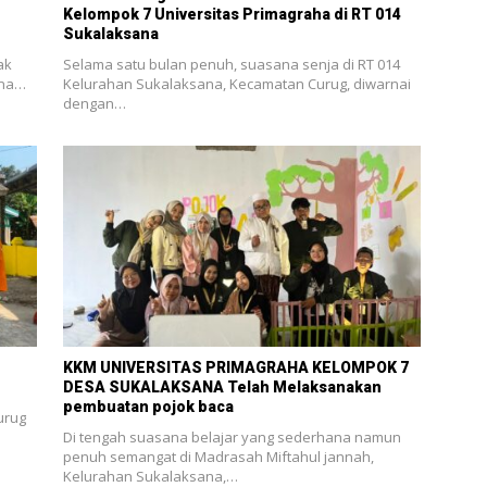
Kelompok 7 Universitas Primagraha di RT 014
Sukalaksana
ak
Selama satu bulan penuh, suasana senja di RT 014
kna…
Kelurahan Sukalaksana, Kecamatan Curug, diwarnai
dengan…
KKM UNIVERSITAS PRIMAGRAHA KELOMPOK 7
DESA SUKALAKSANA Telah Melaksanakan
pembuatan pojok baca
urug
Di tengah suasana belajar yang sederhana namun
penuh semangat di Madrasah Miftahul jannah,
Kelurahan Sukalaksana,…