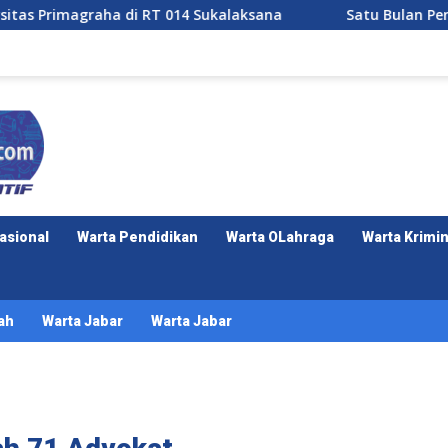
RT 014 Sukalaksana
Satu Bulan Pengabdian Kelompok 7 
asional
Warta Pendidikan
Warta OLahraga
Warta Krimin
ah
Warta Jabar
Warta Jabar