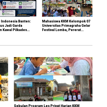
 Indonesia Banten:
Mahasiswa KKM Kelompok 07
us Jadi Garda
Universitas Primagraha Gelar
 Kawal Pilkades
Festival Lomba, Pererat
Demokratis, dan Bebas
Silaturahmi dan Gali Potensi
Warga Kelurahan Sukalaksana
Sebulan Program Les Privat Harian KKM