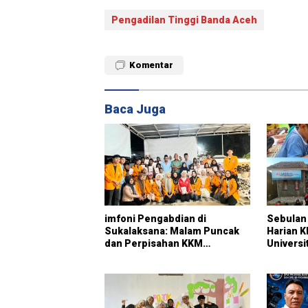
Pengadilan Tinggi Banda Aceh
Komentar
Baca Juga
imfoni Pengabdian di
Sebulan 
Sukalaksana: Malam Puncak
Harian 
dan Perpisahan KKM
Universi
Kelompok 7 Universitas
014 Suk
Primagraha