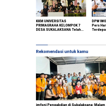
KKM UNIVERSITAS
DPW IWO
PRIMAGRAHA KELOMPOK 7
Pers Har
DESA SUKALAKSANA Telah
Terdepan
Melaksanakan pembuatan
Bersih, 
pojok baca
Hoaks
Rekomendasi untuk kamu
imfoni Pengabdian di Sukalaksana: Malam