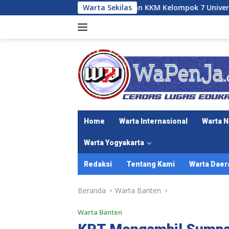
Langsung
 Les Privat Harian KKM Kelompok 7 Universitas Primagraha di 
Warta Sekilas
ke
konten
Home
Warta Internasional
Warta N
Warta Yogyakarta
Redaksi
Tentang Kami
Warta Daer
Beranda
Warta Banten
Warta Banten