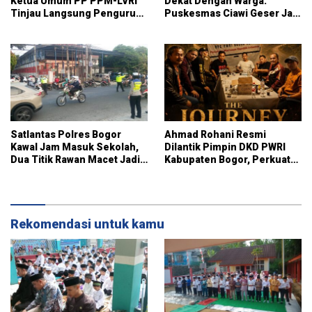
Ketua Umum PP PPM-LVRI
Dekat Dengan Warga:
Tinjau Langsung Pengurus
Puskesmas Ciawi Geser Jam
Kota Bogor
Pendaftaran Mulai Pukul
07.15 WIB
Satlantas Polres Bogor
Ahmad Rohani Resmi
Kawal Jam Masuk Sekolah,
Dilantik Pimpin DKD PWRI
Dua Titik Rawan Macet Jadi
Kabupaten Bogor, Perkuat
Fokus Pengaturan
Sinergi dan Peran Pers
Daerah
Rekomendasi untuk kamu