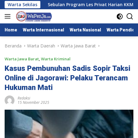
Langsung
raha
Warta Sekilas
Sebulan Program Les Privat Harian KKM Kelompok 7
ke
konten
Home
Warta Internasional
Warta Nasional
Warta Pendidi
Beranda
Warta Daerah
Warta Jawa Barat
Warta Jawa Barat
,
Warta Kriminal
Kasus Pembunuhan Sadis Sopir Taksi
Online di Jagorawi: Pelaku Terancam
Hukuman Mati
Redaksi
15 November 2025