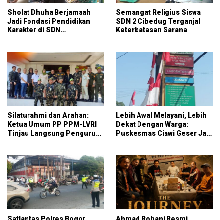
Sholat Dhuha Berjamaah
Semangat Religius Siswa
Jadi Fondasi Pendidikan
SDN 2 Cibedug Terganjal
Karakter di SDN
Keterbatasan Sarana
Jambuluwuk 2
Silaturahmi dan Arahan:
Lebih Awal Melayani, Lebih
Ketua Umum PP PPM-LVRI
Dekat Dengan Warga:
Tinjau Langsung Pengurus
Puskesmas Ciawi Geser Jam
Kota Bogor
Pendaftaran Mulai Pukul
07.15 WIB
Satlantas Polres Bogor
Ahmad Rohani Resmi