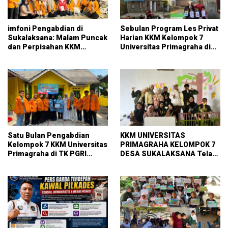
imfoni Pengabdian di
Sebulan Program Les Privat
Sukalaksana: Malam Puncak
Harian KKM Kelompok 7
dan Perpisahan KKM
Universitas Primagraha di
Kelompok 7 Universitas
RT 014 Sukalaksana
Primagraha
Satu Bulan Pengabdian
KKM UNIVERSITAS
Kelompok 7 KKM Universitas
PRIMAGRAHA KELOMPOK 7
Primagraha di TK PGRI
DESA SUKALAKSANA Telah
Curug
Melaksanakan pembuatan
pojok baca