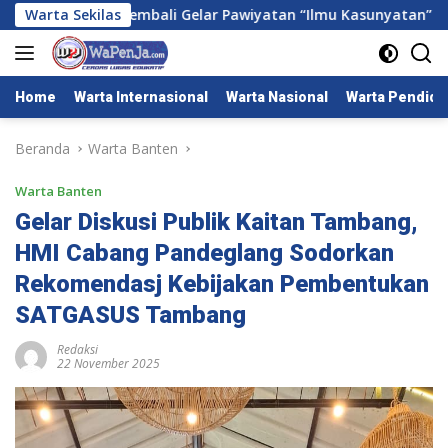
Langsung
kubumi Kembali Gelar Pawiyatan “Ilmu Kasunyatan” Bagi Pam
Warta Sekilas
ke
konten
Home
Warta Internasional
Warta Nasional
Warta Pendidi
Beranda
Warta Banten
Warta Banten
Gelar Diskusi Publik Kaitan Tambang,
HMI Cabang Pandeglang Sodorkan
Rekomendasj Kebijakan Pembentukan
SATGASUS Tambang
Redaksi
22 November 2025