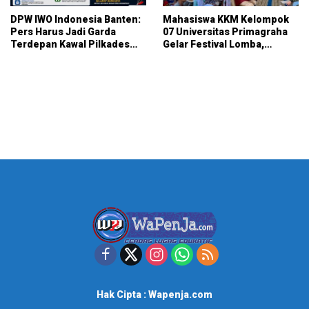
DPW IWO Indonesia Banten:
Mahasiswa KKM Kelompok
Pers Harus Jadi Garda
07 Universitas Primagraha
Terdepan Kawal Pilkades
Gelar Festival Lomba,
Bersih, Demokratis, dan
Pererat Silaturahmi dan Gali
Bebas Hoaks
Potensi Warga Kelurahan
Sukalaksana
Hak Cipta : Wapenja.com