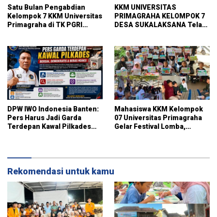
Satu Bulan Pengabdian
KKM UNIVERSITAS
Kelompok 7 KKM Universitas
PRIMAGRAHA KELOMPOK 7
Primagraha di TK PGRI
DESA SUKALAKSANA Telah
Curug
Melaksanakan pembuatan
pojok baca
DPW IWO Indonesia Banten:
Mahasiswa KKM Kelompok
Pers Harus Jadi Garda
07 Universitas Primagraha
Terdepan Kawal Pilkades
Gelar Festival Lomba,
Bersih, Demokratis, dan
Pererat Silaturahmi dan Gali
Bebas Hoaks
Potensi Warga Kelurahan
Sukalaksana
Rekomendasi untuk kamu