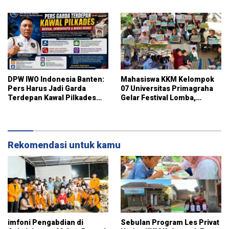
pojok baca
DPW IWO Indonesia Banten:
Mahasiswa KKM Kelompok
Pers Harus Jadi Garda
07 Universitas Primagraha
Terdepan Kawal Pilkades
Gelar Festival Lomba,
Bersih, Demokratis, dan
Pererat Silaturahmi dan Gali
Bebas Hoaks
Potensi Warga Kelurahan
Sukalaksana
Rekomendasi untuk kamu
imfoni Pengabdian di
Sebulan Program Les Privat