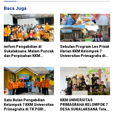
Baca Juga
imfoni Pengabdian di
Sebulan Program Les Privat
Sukalaksana: Malam Puncak
Harian KKM Kelompok 7
dan Perpisahan KKM
Universitas Primagraha di
Kelompok 7 Universitas
RT 014 Sukalaksana
Primagraha
Satu Bulan Pengabdian
KKM UNIVERSITAS
Kelompok 7 KKM Universitas
PRIMAGRAHA KELOMPOK 7
Primagraha di TK PGRI
DESA SUKALAKSANA Telah
Curug
Melaksanakan pembuatan