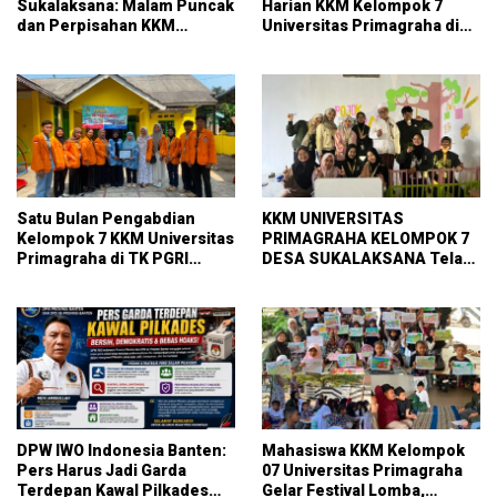
Sukalaksana: Malam Puncak
Harian KKM Kelompok 7
dan Perpisahan KKM
Universitas Primagraha di
Kelompok 7 Universitas
RT 014 Sukalaksana
Primagraha
Satu Bulan Pengabdian
KKM UNIVERSITAS
Kelompok 7 KKM Universitas
PRIMAGRAHA KELOMPOK 7
Primagraha di TK PGRI
DESA SUKALAKSANA Telah
Curug
Melaksanakan pembuatan
pojok baca
DPW IWO Indonesia Banten:
Mahasiswa KKM Kelompok
Pers Harus Jadi Garda
07 Universitas Primagraha
Terdepan Kawal Pilkades
Gelar Festival Lomba,