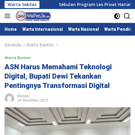
Langsung
rimagraha
Warta Sekilas
Sebulan Program Les Privat Harian KKM Kelom
ke
konten
Home
Warta Internasional
Warta Nasional
Warta Pendidi
Beranda
Warta Banten
Warta Banten
ASN Harus Memahami Teknologi
Digital, Bupati Dewi Tekankan
Pentingnya Transformasi Digital
Redaksi
28 November 2025