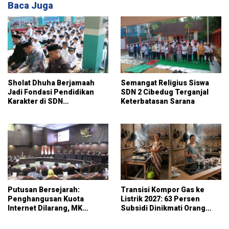
Baca Juga
Sholat Dhuha Berjamaah
Semangat Religius Siswa
Jadi Fondasi Pendidikan
SDN 2 Cibedug Terganjal
Karakter di SDN
Keterbatasan Sarana
Jambuluwuk 2
Putusan Bersejarah:
Transisi Kompor Gas ke
Penghangusan Kuota
Listrik 2027: 63 Persen
Internet Dilarang, MK
Subsidi Dinikmati Orang
Wajibkan Operator Sediakan
Kaya, Rakyat Kecil Sekadar
Skema Rollover Kuota
Alibi