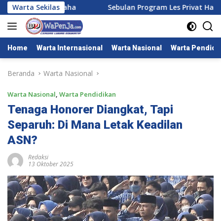
Langsung
s Primagraha
Warta Sekilas
Sebulan Program Les Privat Harian KKM K
ke
konten
Home
Warta Internasional
Warta Nasional
Warta Pendidi
Beranda
Warta Nasional
Warta Nasional
,
Warta Pendidikan
Tenaga Honorer Diangkat, Tapi
Separuh: Di Mana Letak Keadilan
ASN?
Redaksi
13 Oktober 2025