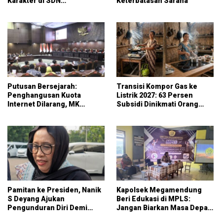
Karakter di SDN
Keterbatasan Sarana
Jambuluwuk 2
Putusan Bersejarah:
Transisi Kompor Gas ke
Penghangusan Kuota
Listrik 2027: 63 Persen
Internet Dilarang, MK
Subsidi Dinikmati Orang
Wajibkan Operator Sediakan
Kaya, Rakyat Kecil Sekadar
Skema Rollover Kuota
Alibi
Pamitan ke Presiden, Nanik
Kapolsek Megamendung
S Deyang Ajukan
Beri Edukasi di MPLS:
Pengunduran Diri Demi
Jangan Biarkan Masa Depan
Kesehatan
Pelajar Hancur Karena