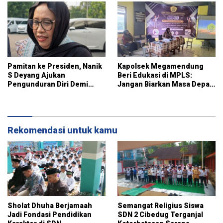
Pamitan ke Presiden, Nanik
Kapolsek Megamendung
S Deyang Ajukan
Beri Edukasi di MPLS:
Pengunduran Diri Demi
Jangan Biarkan Masa Depan
Kesehatan
Pelajar Hancur Karena
Narkoba dan Kenakalan
Rekomendasi untuk kamu
Sholat Dhuha Berjamaah
Semangat Religius Siswa
Jadi Fondasi Pendidikan
SDN 2 Cibedug Terganjal