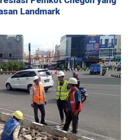
resiasi Pemkot Cilegon yang
asan Landmark