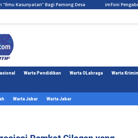
gi Pamong Desa
imfoni Pengabdian di Sukalaksana: M
asional
Warta Pendidikan
Warta OLahraga
Warta Krimin
ah
Warta Jabar
Warta Jabar