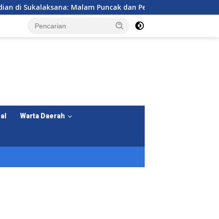
alam Puncak dan Perpisahan KKM Kelompok 7 Universitas Prima
al
Warta Daerah