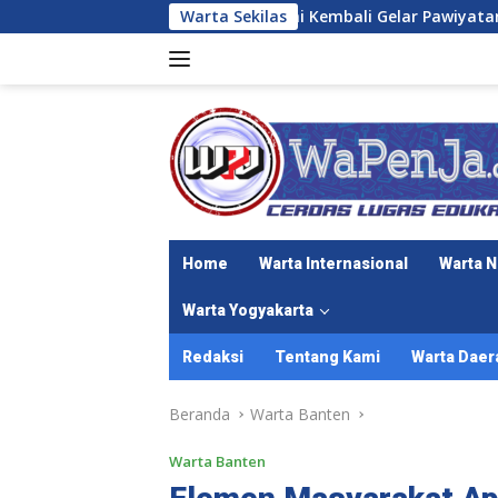
Langsung
R. Mangkubumi Kembali Gelar Pawiyatan “Ilmu Kasunyatan” Ba
Warta Sekilas
ke
konten
Home
Warta Internasional
Warta N
Warta Yogyakarta
Redaksi
Tentang Kami
Warta Daer
Beranda
Warta Banten
Warta Banten