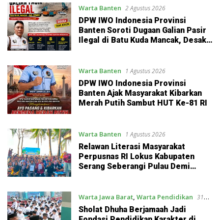
Warta Banten
2 Agustus 2026
DPW IWO Indonesia Provinsi
Banten Soroti Dugaan Galian Pasir
Ilegal di Batu Kuda Mancak, Desak
Aparat Bertindak Tegas
Warta Banten
1 Agustus 2026
DPW IWO Indonesia Provinsi
Banten Ajak Masyarakat Kibarkan
Merah Putih Sambut HUT Ke-81 RI
Warta Banten
1 Agustus 2026
Relawan Literasi Masyarakat
Perpusnas RI Lokus Kabupaten
Serang Seberangi Pulau Demi
Menebarkan Semangat Literasi
Warta Jawa Barat
,
Warta Pendidikan
31
Juli 2026
Sholat Dhuha Berjamaah Jadi
Fondasi Pendidikan Karakter di