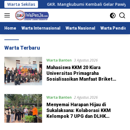
Langsung
Gulung Tikar
Warta Sekilas
GKR. Mangkubumi Kembali Gelar Pawiyata
ke
konten
Home
Warta Internasional
Warta Nasional
Warta Pendidi
Wapenja
Warta Terbaru
Warta Banten
3 Agustus 2026
Mahasiswa KKM 20 Kiara
Universitas Primagraha
Sosialisasikan Manfaat Briket
Sekam bagi Warga Lingkungan
Prisen
Warta Banten
2 Agustus 2026
Menyemai Harapan Hijau di
Sukalaksana: Kolaborasi KKM
Kelompok 7 UPG dan DLHK
Provinsi Banten