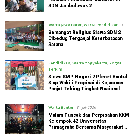
SDN Jambuluwuk 2
Warta Jawa Barat
,
Warta Pendidikan
31
Juli 2026
Semangat Religius Siswa SDN 2
Cibedug Terganjal Keterbatasan
Sarana
Pendidikan
,
Warta Yogyakarta
,
Yogya
Terkini
31 Juli 2026
Siswa SMP Negeri 2 Pleret Bantul
Siap Wakili Propinsi di Kejuaraan
Panjat Tebing Tingkat Nasional
Warta Banten
31 Juli 2026
Malam Puncak dan Perpisahan KKM
Kelompok 42 Universitas
Primagraha Bersama Masyarakat
Lingkungan Sirnarasa Kelurahan